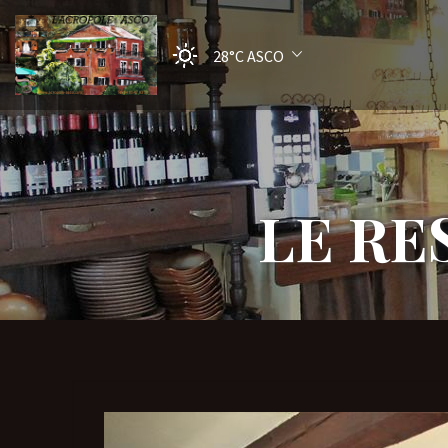
28°C
ASCO
LE RE