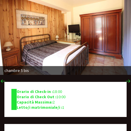
chambre 5 bis
Orario di Check-in :
18:00
Orario di Check Out :
10:00
Capacità Massima:
2
Letto/i matrimoniale/i :
1