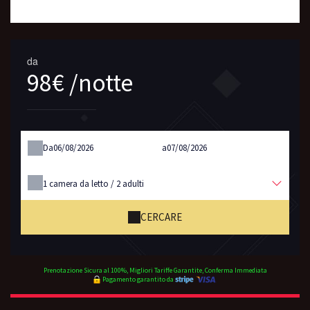
da
98€ /notte
Da
a
1
camera da letto /
2
adulti
CERCARE
Prenotazione Sicura al 100%, Migliori Tariffe Garantite, Conferma Immediata
Pagamento garantito da