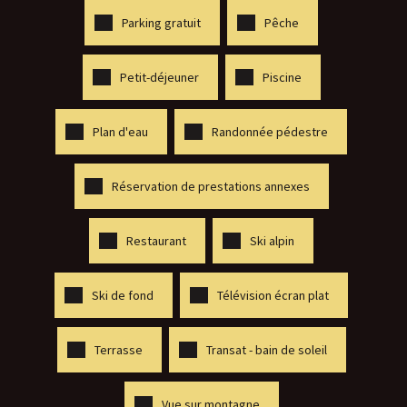
Parking gratuit
Pêche
Petit-déjeuner
Piscine
Plan d'eau
Randonnée pédestre
Réservation de prestations annexes
Restaurant
Ski alpin
Ski de fond
Télévision écran plat
Terrasse
Transat - bain de soleil
Vue sur montagne