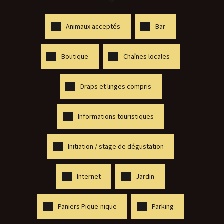
Animaux acceptés
Bar
Boutique
Chaînes locales
Draps et linges compris
Informations touristiques
Initiation / stage de dégustation
Internet
Jardin
Paniers Pique-nique
Parking