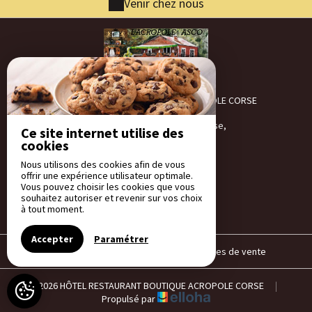
Venir chez nous
HÔTEL RESTAURANT BOUTIQUE ACROPOLE CORSE
Lieu Dit Ranza,
Hotel Restaurant Boutique Corse,
Ce site internet utilise des
Entre Du Village,
cookies
20276 ASCO - FRANCE
Nous utilisons des cookies afin de vous
+33 4 95 47 83 53
offrir une expérience utilisateur optimale.
Contacter par email
Vous pouvez choisir les cookies que vous
souhaitez autoriser et revenir sur vos choix
à tout moment.
Accepter
Paramétrer
Mentions légales
|
Conditions générales de vente
© 2026 HÔTEL RESTAURANT BOUTIQUE ACROPOLE CORSE
|
Propulsé par