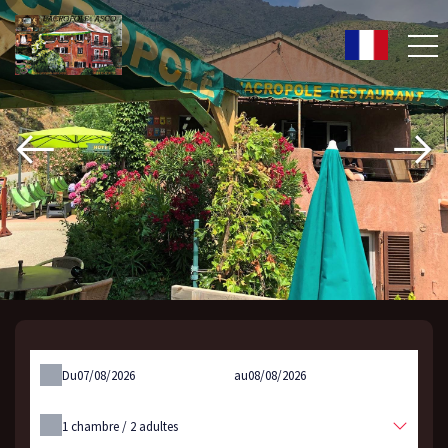
Du
au
1
chambre /
2
adultes