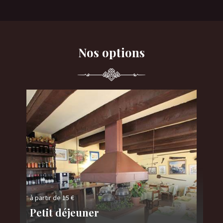
Nos options
à p
à partir de 15 €
no
Petit déjeuner
se